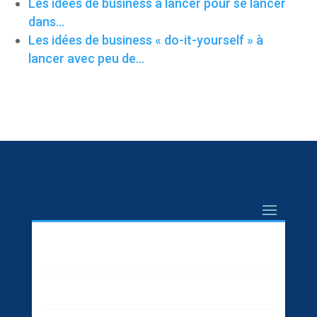
Les idées de business à lancer pour se lancer
dans…
Les idées de business « do-it-yourself » à
lancer avec peu de…
Marketing
Business