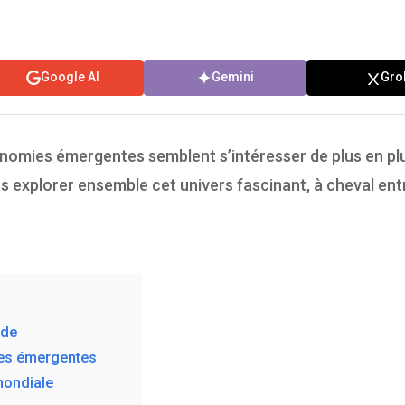
Google AI
Gemini
Gro
omies émergentes semblent s’intéresser de plus en plu
 explorer ensemble cet univers fascinant, à cheval entr
nde
ies émergentes
mondiale