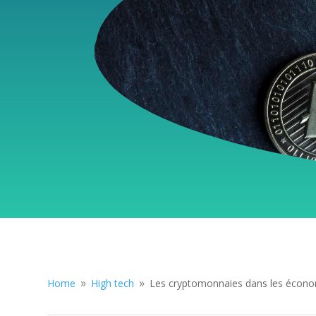
Home
High tech
Les cryptomonnaies dans les économ
9
9